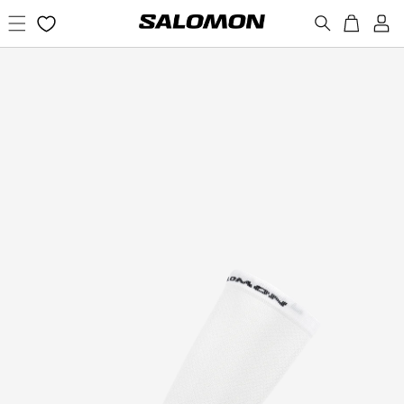
コンテ
カ
新
ンツに
ー
規
進む
ト
会
員
登
録