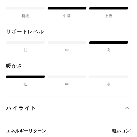
初級
中級
上級
サポートレベル
低
中
高
暖かさ
低
中
高
ハイライト
エネルギーリターン
軽いコンプ