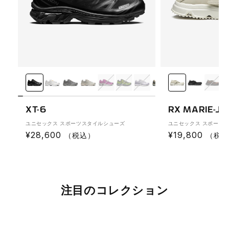
XT-6
RX MARIE-J
ユニセックス スポーツスタイルシューズ
ユニセックス スポーツ
通
¥28,600
通
¥19,800
（税込）
（税込
常
常
価
価
格
格
注目のコレクション
NOSTALGIA CAPSULE
スニーカー