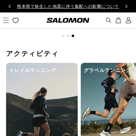
コンテ
イ
への影響について
お盆期間中の営業について
ンツに
ン/
POP UP について
プロジェクトについて
進む
カ
新
ー
規
ト
会
員
登
アクティビティ
録
トレイルランニング
グラベルランニング
TOKYO LOOP RUN
ランニングパックで必要なものを背負えば
ランニングはもっと自由になる