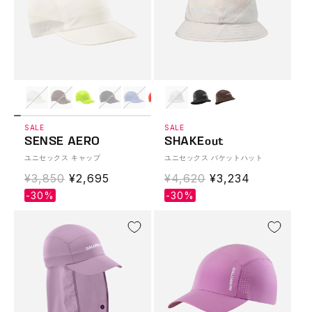
SALE
SALE
SENSE AERO
SHAKEout
ユニセックス キャップ
ユニセックス バケットハット
通
¥3,850
Translation
¥2,695
通
¥4,620
Translation
¥3,234
常
missing:
常
missing:
-30%
-30%
価
ja.products.product.sale_price
価
ja.products.produ
格
格