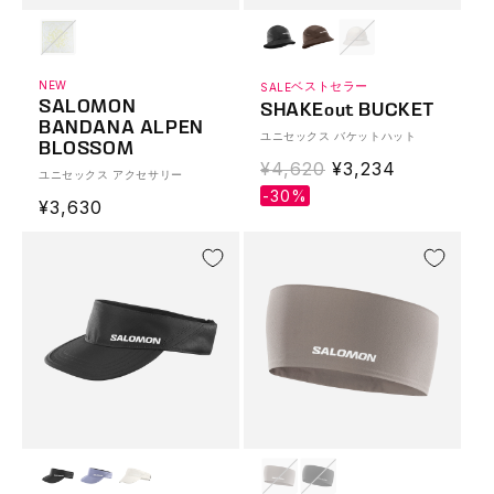
NEW
ベストセラー
SALE
SALOMON
SHAKEout BUCKET
BANDANA ALPEN
ユニセックス バケットハット
BLOSSOM
通
¥4,620
Translation
¥3,234
ユニセックス アクセサリー
常
missing:
-30%
通
¥3,630
価
ja.products.produ
常
格
価
格