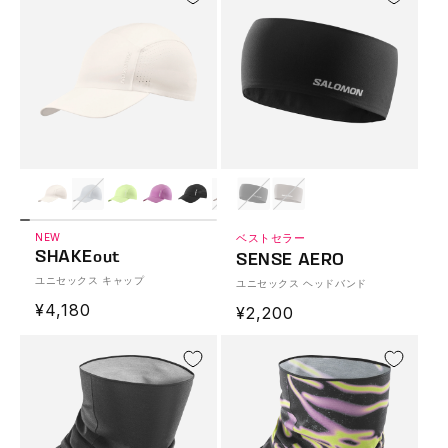
格
格
NEW
ベストセラー
SHAKEout
SENSE AERO
ユニセックス キャップ
ユニセックス ヘッドバンド
通
¥4,180
通
¥2,200
常
常
価
価
格
格