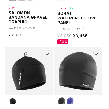
NEW
防水
OUTLET
SALOMON
BONATTI
BANDANA GRAVEL
WATERPROOF FIVE
GRAPHIC
PANEL
ユニセックス バンダナ
ユニセックス キャップ
通
¥3,300
通
¥4,950
Translation
¥3,465
常
常
missing:
-30%
価
価
ja.products.produ
格
格