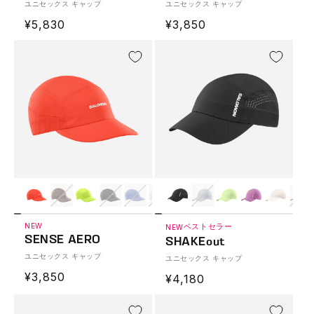
ユニセックス キャップ
ユニセックス キャップ
通
¥5,830
通
¥3,850
常
常
価
価
格
格
NEW
ベストセラー
NEW
SENSE AERO
SHAKEout
ユニセックス キャップ
ユニセックス キャップ
通
¥3,850
通
¥4,180
常
常
価
価