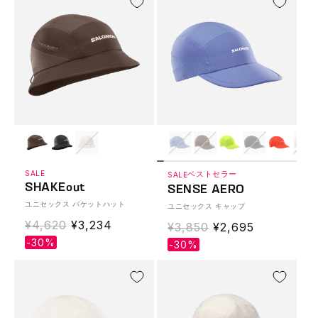
格
格
SALE
ベストセラー
SALE
SHAKEout
SENSE AERO
ユニセックス バケットハット
ユニセックス キャップ
通
¥4,620
Translation
¥3,234
通
¥3,850
Translation
¥2,695
常
missing:
-30%
常
missing:
-30%
価
ja.products.product.sale_price
価
ja.products.produ
格
格