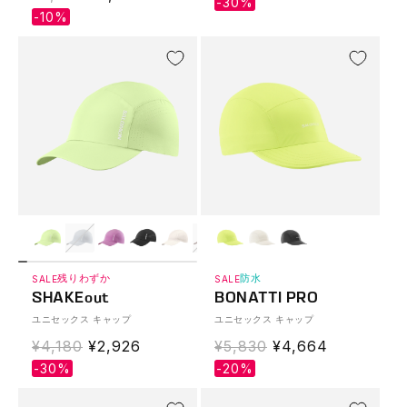
常
missing:
-30%
常
missing:
-10%
価
ja.products.produ
価
ja.products.product.sale_price
格
格
残りわずか
防水
SALE
SALE
SHAKEout
BONATTI PRO
ユニセックス キャップ
ユニセックス キャップ
通
¥4,180
Translation
¥2,926
通
¥5,830
Translation
¥4,664
常
missing:
常
missing:
-30%
-20%
価
ja.products.product.sale_price
価
ja.products.produ