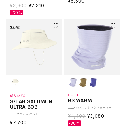
通
¥5,500
通
¥3,300
Translation
¥2,310
常
常
missing:
-30%
価
価
ja.products.product.sale_price
格
格
残りわずか
OUTLET
RS WARM
S/LAB SALOMON
ULTRA BOB
ユニセックス ネックウォーマー
ユニセックス ハット
通
¥4,400
Translation
¥3,080
通
¥7,700
常
missing:
-30%