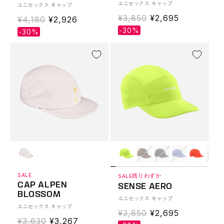
ユニセックス キャップ
ユニセックス キャップ
通
¥3,850
Translation
¥2,695
通
¥4,180
Translation
¥2,926
常
missing:
-30%
常
missing:
-30%
価
ja.products.produ
価
ja.products.product.sale_price
格
格
SALE
残りわずか
SALE
CAP ALPEN
SENSE AERO
BLOSSOM
ユニセックス キャップ
ユニセックス キャップ
通
¥3,850
Translation
¥2,695
通
¥3,630
Translation
¥3,267