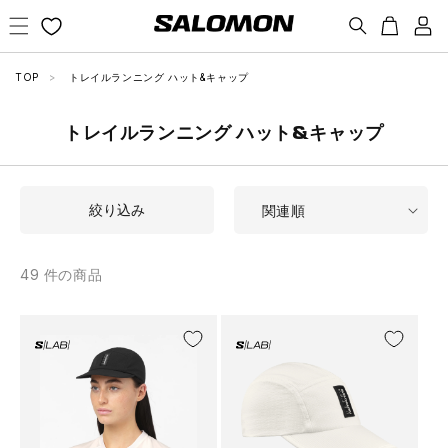
コンテ
カ
新
ンツに
ー
規
進む
ト
会
TOP
トレイルランニング ハット&キャップ
員
登
トレイルランニング ハット&キャップ
録
絞り込み
49 件の商品