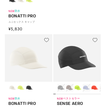
防水
NEW
BONATTI PRO
ユニセックス キャップ
通
¥5,830
常
価
格
防水
ベストセラー
NEW
NEW
BONATTI PRO
SENSE AERO