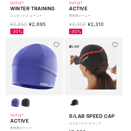
OUTLET
OUTLET
WINTER TRAINING
ACTIVE
ユニセックス ビーニー
男性用ビーニー
通
¥3,850
Translation
¥2,695
通
¥3,300
Translation
¥2,310
常
missing:
常
missing:
-30%
-30%
価
ja.products.product.sale_price
価
ja.products.produ
格
格
OUTLET
S/LAB SPEED CAP
ACTIVE
ユニセックス キャップ
男性用ビーニー