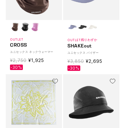
OUTLET
残りわずか
OUTLET
CROSS
SHAKEout
ユニセックス ネックウォーマー
ユニセックス バイザー
通
¥2,750
Translation
¥1,925
通
¥3,850
Translation
¥2,695
常
missing:
-30%
常
missing:
-30%
価
ja.products.product.sale_price
価
ja.products.produ
格
格