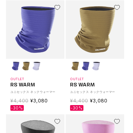
常
価
ja.products.prod
価
格
格
OUTLET
OUTLET
RS WARM
RS WARM
ユニセックス ネックウォーマー
ユニセックス ネックウォーマー
通
¥4,400
Translation
¥3,080
通
¥4,400
Translation
¥3,080
常
missing:
常
missing:
-30%
-30%
価
ja.products.product.sale_price
価
ja.products.prod
格
格