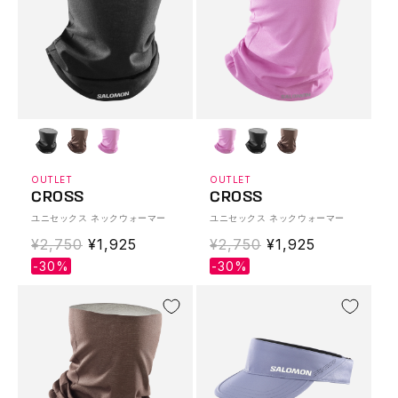
OUTLET
OUTLET
CROSS
CROSS
ユニセックス ネックウォーマー
ユニセックス ネックウォーマー
通
¥2,750
Translation
¥1,925
通
¥2,750
Translation
¥1,925
常
missing:
常
missing:
-30%
-30%
価
ja.products.product.sale_price
価
ja.products.produ
格
格