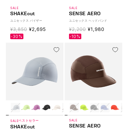
SALE
SALE
SHAKEout
SENSE AERO
ユニセックス バイザー
ユニセックス ヘッドバンド
通
¥3,850
Translation
¥2,695
通
¥2,200
Translation
¥1,980
常
missing:
常
missing:
-30%
-10%
価
ja.products.product.sale_price
価
ja.products.produ
格
格
ベストセラー
SALE
SALE
SENSE AERO
SHAKEout