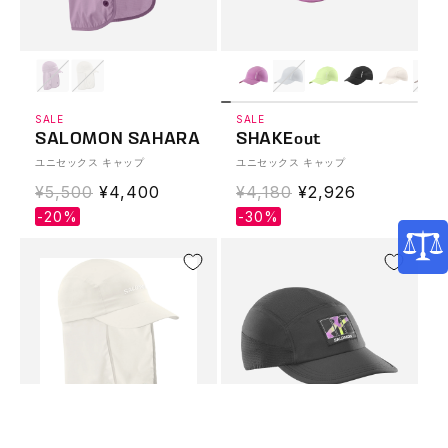
SALE
SALE
SALOMON SAHARA
SHAKEout
ユニセックス キャップ
ユニセックス キャップ
通
¥5,500
Translation
¥4,400
通
¥4,180
Translation
¥2,926
常
missing:
常
missing:
-20%
-30%
価
ja.products.product.sale_price
価
ja.products.produ
格
格