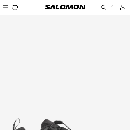
コンテ
カ
新
ンツに
ー
規
進む
ト
会
員
登
録