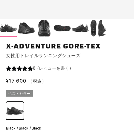
X-ADVENTURE GORE-TEX
女性用トレイルランニングシューズ
8
(
レビューを書く
)
通
¥17,600
（税込）
常
ベストセラー
価
格
Black / Black / Black