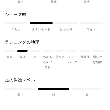
最小
普通
最大
シューズ幅
スリム
スタンダード
ゆったり
ワイド
ランニングの地形
道路
混合
岩
ぬかる
雪＆氷
シティ
舗装面
滑らか
み＆ソ
パーク
な地面
フト
足の保護レベル
最小
軽
高