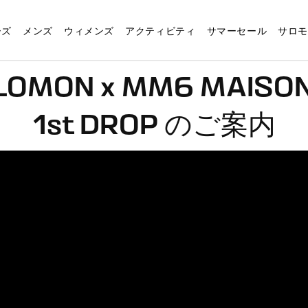
ーズ
メンズ
ウィメンズ
アクティビティ
サマーセール
サロ
ON x MM6 MAISON MA
ー
ー
ックス
ウィメンズ
ガイド
バッグ
バッグ
ロードランニング
スポーツスタイル
アスリート
アクティビ
アクティビ
ハイキング
1st DROP のご案内
ー
ー
ル
スポーツスタイル
ロードランニング
ランニングバックパック＆ベルト
ランニングバックパック＆ベルト
シューズ
新着
ランナー
トレイルラ
トレイルラ
シューズ
ヤー
ヤー
ング
トレイルランニング
トレイルランニング
バックパック
バックパック
アパレル
スニーカー
スキーヤー
グラベルラ
グラベルラ
アパレル
ング
グラベルランニング
ハイキング
トラベル＆デイバッグ
トラベル＆デイバッグ
バックパック＆ベルト
限定コラボ
スノーボーダー
ロードラン
ロードラン
バッグ
グ
ロードランニング
アルペンスキー
フラスク＆リザーバー
フラスク＆リザーバー
フラスク＆リザーバー
クロスカントリースキ
ハイキング
ハイキング
フラスク＆
ヤー
ハイキング
クロスカントリースキー
アクセサリー
スノーボー
スノーボー
X ULTRA 5
ーターシ
サンダル＆ウォーターシ
スノーボード
S/LABプレミアム
アルペンス
アルペンス
AEROTREK
ューズ
スポーツスタイル
クロスカン
クロスカン
富士登山に
Mt.FUJI Re-