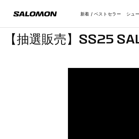
コンテ
ンツに
進む
新着 / ベストセラー
シュ
【抽選販売】SS25 SALOM
リリースカレンダー
S/LAB
シューズ
シューズ
トレイルランニング
サマーセール
Who We Are
イベントリスト
アパレル＆アクセサリ
アパレル＆アクセサリ
グラベルランニング
アウトレット
定番モデル
メンズ
ニュース＆トピ
スニーカー 新着
リリースカレンダー
S/PLUSについて
スポーツスタイル
スポーツスタイル
シューズ
シューズ
Tシャツ＆ベースレイヤ
Tシャツ＆ベースレイヤ
シューズ
XT-6
スポーツスタイ
最新情報
ベストセラー
トレイルランニング
トレイルランニング
アパレル
アパレル
フリース＆ミッドレイ
フリース＆ミッドレイ
アパレル
XT-WHISPER
トレイルランニ
トピックス
グラベルランニング
グラベルランニング
バックパック＆ベルト
アパレルアクセサリー
ショートパンツ
ショートパンツ
バックパック＆ベルト
XA PRO
グラベルランニ
ロードランニング
ロードランニング
フラスク＆リザーバー
ベストセラー
パンツ＆タイツ
パンツ＆タイツ
フラスク＆リザーバー
ACS
ロードランニン
ハイキング
ハイキング
アクセサリー
¥5,000以下
ジャケット
スポーツブラ
アクセサリー
SPEEDCROSS
ハイキング
サンダル＆ウォーターシューズ
サンダル＆ウォーターシューズ
S/LABプレミアム
¥5,000-¥15,000
ソックス
ジャケット
X ULTRA
サンダル＆ウォ
ューズ
¥15,000以上
ハット&キャップ
ソックス
XT-4
残りわずか
グローブ
ハット&キャップ
トレイルランニング
グローブ