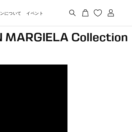
ン/
カ
新
ー
モンについて
イベント
規
ト
会
員
RGIELA Collection
登
ティ
ティ
防水・GORE-TEX
カタログ（ウィンター）
特集
特集
スノーボード
定番モデル
録
ンニング
ンニング
スニーカー
スキー
XT-6
XT-6
スノーボード
XT-6
ンニング
ンニング
ハイキング
スノーボード
XT-WHISPER
XT-WHISPER
ブーツ
XT-WHISPER
ニング
ニング
トレイルランニング
ノルディックスキー
XA PRO
XA PRO
ビンディング
XA PRO
ー
リザーバー
ACS
ACS
ヘルメット＆バックプロテクター
ACS
ド
ド
X ULTRA
X ULTRA
ゴーグル
SPEEDCROSS
キー
キー
SPEEDCROSS
SPEEDCROSS
スペアパーツ＆レンズ
X ULTRA
トリースキー
トリースキー
おすすめ
PINK CAPSULE
PINK CAPSULE
キッズ
XT-4
Style Project
EMBROIDERY CAPSULE
EMBROIDERY CAPSULE
NOCTURNE VISION CAPSULE
NOCTURNE VISION CAPSULE