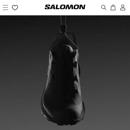
コンテ
カ
新
ンツに
ー
規
進む
ト
会
員
登
録